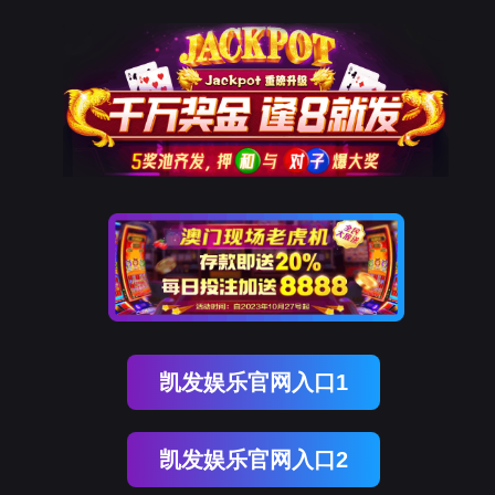
会-QY球友会体育官网网
会
产品
应用
企业
销售
招商
联系
中心
领域
资讯
服务
加盟
我们
中心
DY-E6011新1代环氧树脂胶
DY-J37卡装高强度AB胶
DY-N242
应用
新能源汽车
电子电器
企业资讯
公司新闻
行业动态
销售服务
招商加
电子电