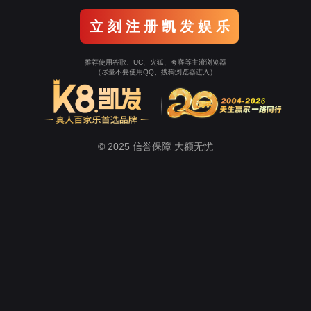
NEWS INFORMAT
电子电器
qy球友
千亿官网股
主力资
千亿体育
房|表行
qy球友
遇最好|
qy球友会
营收9